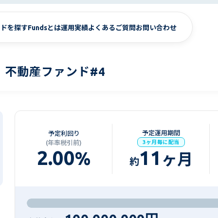
ンドを探す
Fundsとは
運用実績
よくあるご質問
お問い合わせ
）不動産ファンド#4
予定運用期間
予定利回り
(年率税引前)
3ヶ月毎に配当
2.00
11
%
ヶ月
約