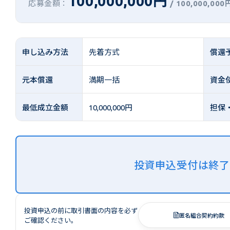
100,000,000円
応募金額：
/
100,000,000
申し込み方法
先着方式
償還
元本償還
満期一括
資金
最低成立金額
10,000,000円
担保
投資申込受付は終
投資申込の前に取引書面の内容を必ず
匿名組合契約約款
ご確認ください。