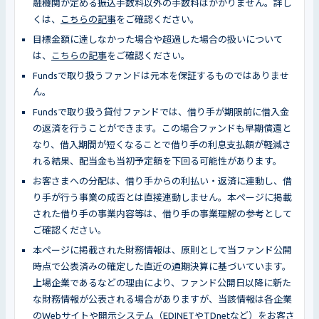
融機関が定める振込手数料以外の手数料はかかりません。詳し
くは、
こちらの記事
をご確認ください。
目標金額に達しなかった場合や超過した場合の扱いについて
は、
こちらの記事
をご確認ください。
Fundsで取り扱うファンドは元本を保証するものではありませ
ん。
Fundsで取り扱う貸付ファンドでは、借り手が期限前に借入金
の返済を行うことができます。この場合ファンドも早期償還と
なり、借入期間が短くなることで借り手の利息支払額が軽減さ
れる結果、配当金も当初予定額を下回る可能性があります。
お客さまへの分配は、借り手からの利払い・返済に連動し、借
り手が行う事業の成否とは直接連動しません。本ページに掲載
された借り手の事業内容等は、借り手の事業理解の参考として
ご確認ください。
本ページに掲載された財務情報は、原則として当ファンド公開
時点で公表済みの確定した直近の通期決算に基づいています。
上場企業であるなどの理由により、ファンド公開日以降に新た
な財務情報が公表される場合がありますが、当該情報は各企業
のWebサイトや開示システム（
EDINET
や
TDnet
など）をお客さ