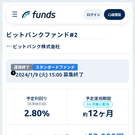
ログイン
口座開設
ビットバンクファンド#2
ビットバンク株式会社
運用終了
スタンダードファンド
2024/1/9 (火) 15:00
募集終了
予定利回り
予定運用期間
(年率税引前)
3ヶ月毎に配当
2.80
12
%
ヶ月
約