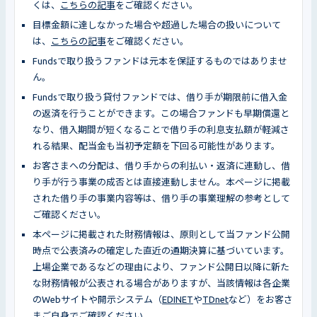
くは、
こちらの記事
をご確認ください。
目標金額に達しなかった場合や超過した場合の扱いについて
は、
こちらの記事
をご確認ください。
Fundsで取り扱うファンドは元本を保証するものではありませ
ん。
Fundsで取り扱う貸付ファンドでは、借り手が期限前に借入金
の返済を行うことができます。この場合ファンドも早期償還と
なり、借入期間が短くなることで借り手の利息支払額が軽減さ
れる結果、配当金も当初予定額を下回る可能性があります。
お客さまへの分配は、借り手からの利払い・返済に連動し、借
り手が行う事業の成否とは直接連動しません。本ページに掲載
された借り手の事業内容等は、借り手の事業理解の参考として
ご確認ください。
本ページに掲載された財務情報は、原則として当ファンド公開
時点で公表済みの確定した直近の通期決算に基づいています。
上場企業であるなどの理由により、ファンド公開日以降に新た
な財務情報が公表される場合がありますが、当該情報は各企業
のWebサイトや開示システム（
EDINET
や
TDnet
など）をお客さ
まご自身でご確認ください。