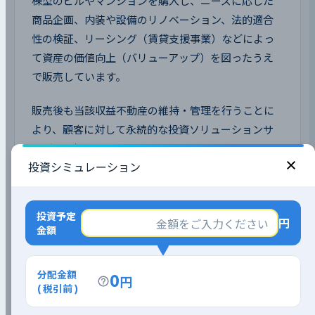
棟型のビルやマンションを購入し、ニーズに応じた
商品企画、内装や設備のリノベーション、法的適合
性の検証、リーシング（賃貸支援事業）などによっ
て資産の価値向上（バリューアップ）を図ったうえ
で販売しています。
販売後も当該収益不動産の維持・管理を行うことに
より、顧客に対して永続的な投資ソリューションサ
ービスを提供しています。
投資シミュレーション
投資予定
円
金額
分配金額
0
円
( 税引前 )