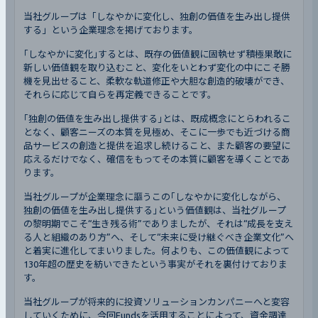
当社グループは「しなやかに変化し、独創の価値を生み出し提供
する」という企業理念を掲げております。
｢しなやかに変化｣するとは、既存の価値観に固執せず積極果敢に
新しい価値観を取り込むこと、変化をいとわず変化の中にこそ勝
機を見出せること、柔軟な軌道修正や大胆な創造的破壊ができ、
それらに応じて自らを再定義できることです。
｢独創の価値を生み出し提供する｣とは、既成概念にとらわれるこ
となく、顧客ニーズの本質を見極め、そこに一歩でも近づける商
品サービスの創造と提供を追求し続けること、また顧客の要望に
応えるだけでなく、確信をもってその本質に顧客を導くことであ
ります。
当社グループが企業理念に謳うこの｢しなやかに変化しながら、
独創の価値を生み出し提供する｣という価値観は、当社グループ
の黎明期でこそ“生き残る術”でありましたが、それは“成長を支え
る人と組織のあり方”へ、そして“未来に受け継ぐべき企業文化”へ
と着実に進化してまいりました。何よりも、この価値観によって
130年超の歴史を紡いできたという事実がそれを裏付けておりま
す。
当社グループが将来的に投資ソリューションカンパニーへと変容
していくために、今回Fundsを活用することによって、資金調達