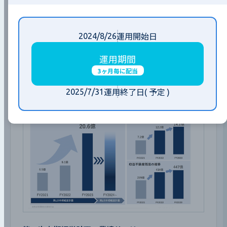
2024/8/26
運用開始日
業績情報
運用期間
第１次中期経営計画３ヵ年の状況
3ヶ月毎に配当
2025/7/31
運用終了日
( 予定 )