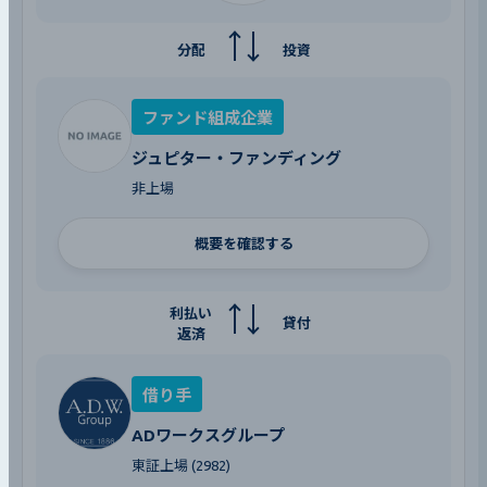
分配
投資
ファンド組成企業
ジュピター・ファンディング
非上場
概要を確認する
利払い
貸付
返済
借り手
ADワークスグループ
東証上場 (2982)