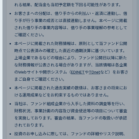
れる結果、配当金も当初予定額を下回る可能性があります。
お客さまへの分配は、借り手からの利払い・返済に連動し、借
り手が行う事業の成否とは直接連動しません。本ページに掲載
された借り手の事業内容等は、借り手の事業理解の参考として
ご確認ください。
本ページに掲載された財務情報は、原則として当ファンド公開
時点で公表済みの確定した直近の通期決算に基づいています。
上場企業であるなどの理由により、ファンド公開日以降に新た
な財務情報が公表される場合がありますが、当該情報は各企業
のWebサイトや開示システム（
EDINET
や
TDnet
など）をお客さ
まご自身でご確認ください。
本ページに掲載された過去実績の数値は、お客さまの将来にお
ける運用成果などをお約束するものではありません。
当社は、ファンド組成企業から入手した資料の調査等を行い、
財務状況、事業計画の内容及び資金使途等の項目について審査
を実施しております。審査の結果、当ファンドの取扱いが承認
されております。
投資のお申し込みに際しては、ファンドの詳細やリスク説明、