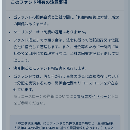
このファンド特有の注意事項
当ファンドの関係企業と当社の間に「
利益相反管理方針
」所定
の関係はありません。
クーリング・オフ制度の適用はありません。
ファンド成立までの預り金は、法令に従って信託銀行又は信託
会社に信託して管理します。また、出金等のために一時的に当
社の預金口座にて管理する際は、当社の固有財産と分別して管
理します。
決算期ごとにファンド報告書を発行します。
当ファンドでは、借り手が行う事業の成否に直接依存しない形
で分配を実現するため、関係会社間のリコースローンを介在さ
せています。
※リコースローンの詳細については
こちらのガイドページ
下部
をご参照ください。
「重要事項説明書」に当ファンドの条件や注意事項など（金融商品取
引法第43条の5及び第37条の3に基づく重要情報を含みます。）をまと