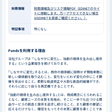
財務情報
財務情報及びリスク情報PDF（EDINETのサイ
トに移動します。万一アクセスできない場合
はEDINETを直接ご確認ください。）
特記事項
特になし
Fundsを利用する理由
当社グループは「しなやかに変化し、独創の価値を生み出し提供
する」という企業理念を掲げております。
｢しなやかに変化｣するとは、既存の価値観に固執せず積極果敢に
新しい価値観を取り込むこと、変化をいとわず変化の中にこそ勝
機を見出せること、柔軟な軌道修正や大胆な創造的破壊ができ、
それらに応じて自らを再定義できることです。
｢独創の価値を生み出し提供する｣とは、既成概念にとらわれるこ
となく、顧客ニーズの本質を見極め、そこに一歩でも近づける商
品サービスの創造と提供を追求し続けること、また顧客の要望に
応えるだけでなく、確信をもってその本質に顧客を導くことであ