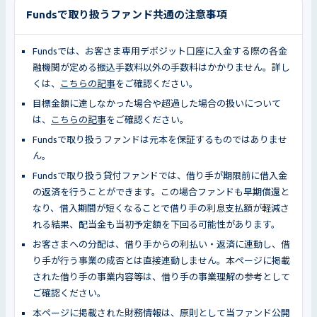
Fundsで取り扱うファンド共通の注意事項
Fundsでは、お客さま専用デポジット口座に入金する際の各金
融機関が定める振込手数料以外の手数料はかかりません。詳し
くは、
こちらの記事
をご確認ください。
目標金額に達しなかった場合や超過した場合の扱いについて
は、
こちらの記事
をご確認ください。
Fundsで取り扱うファンドは元本を保証するものではありませ
ん。
Fundsで取り扱う貸付ファンドでは、借り手が期限前に借入金
の返済を行うことができます。この場合ファンドも早期償還と
なり、借入期間が短くなることで借り手の利息支払額が軽減さ
れる結果、配当金も当初予定額を下回る可能性があります。
お客さまへの分配は、借り手からの利払い・返済に連動し、借
り手が行う事業の成否とは直接連動しません。本ページに掲載
された借り手の事業内容等は、借り手の事業理解の参考として
ご確認ください。
本ページに掲載された財務情報は、原則として当ファンド公開