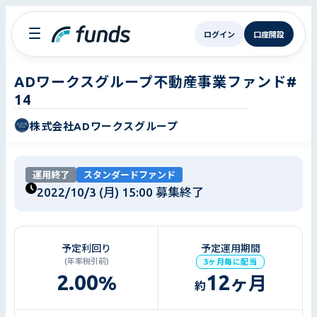
ログイン
口座開設
ADワークスグループ不動産事業ファンド#
14
株式会社ADワークスグループ
運用終了
スタンダードファンド
2022/10/3 (月) 15:00
募集終了
予定利回り
予定運用期間
(年率税引前)
3ヶ月毎に配当
2.00
12
%
ヶ月
約