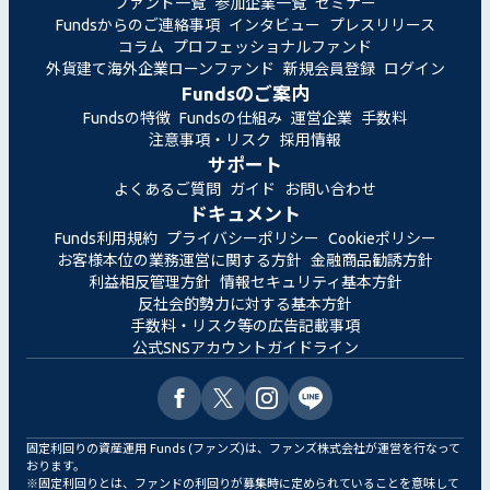
ファンド一覧
参加企業一覧
セミナー
Fundsからのご連絡事項
インタビュー
プレスリリース
コラム
プロフェッショナルファンド
外貨建て海外企業ローンファンド
新規会員登録
ログイン
Fundsのご案内
Fundsの特徴
Fundsの仕組み
運営企業
手数料
注意事項・リスク
採用情報
サポート
よくあるご質問
ガイド
お問い合わせ
ドキュメント
Funds利用規約
プライバシーポリシー
Cookieポリシー
お客様本位の業務運営に関する方針
金融商品勧誘方針
利益相反管理方針
情報セキュリティ基本方針
反社会的勢力に対する基本方針
手数料・リスク等の広告記載事項
公式SNSアカウントガイドライン
固定利回りの資産運用 Funds (ファンズ)は、ファンズ株式会社が運営を行なって
おります。
※固定利回りとは、ファンドの利回りが募集時に定められていることを意味して