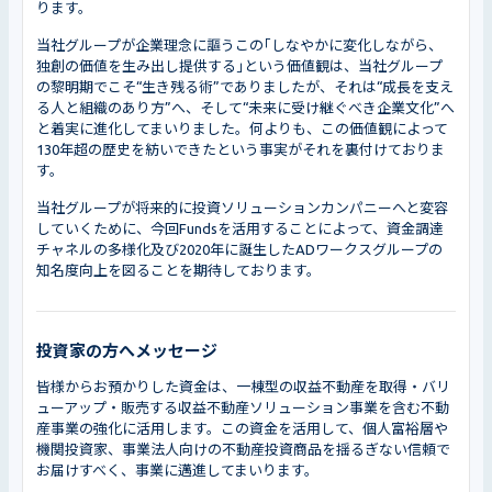
ります。
当社グループが企業理念に謳うこの｢しなやかに変化しながら、
独創の価値を生み出し提供する｣という価値観は、当社グループ
の黎明期でこそ“生き残る術”でありましたが、それは“成長を支え
る人と組織のあり方”へ、そして“未来に受け継ぐべき企業文化”へ
と着実に進化してまいりました。何よりも、この価値観によって
130年超の歴史を紡いできたという事実がそれを裏付けておりま
す。
当社グループが将来的に投資ソリューションカンパニーへと変容
していくために、今回Fundsを活用することによって、資金調達
チャネルの多様化及び2020年に誕生したADワークスグループの
知名度向上を図ることを期待しております。
投資家の方へメッセージ
皆様からお預かりした資金は、一棟型の収益不動産を取得・バリ
ューアップ・販売する収益不動産ソリューション事業を含む不動
産事業の強化に活用します。この資金を活用して、個人富裕層や
機関投資家、事業法人向けの不動産投資商品を揺るぎない信頼で
お届けすべく、事業に邁進してまいります。