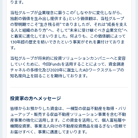
ります。
当社グループが企業理念に謳うこの｢しなやかに変化しながら、
独創の価値を生み出し提供する｣という価値観は、当社グループ
の黎明期でこそ“生き残る術”でありましたが、それは“成長を支え
る人と組織のあり方”へ、そして“未来に受け継ぐべき企業文化”へ
と着実に進化してまいりました。何よりも、この価値観によって
130年超の歴史を紡いできたという事実がそれを裏付けておりま
す。
当社グループが将来的に投資ソリューションカンパニーへと変容
していくために、今回Fundsを活用することによって、資金調達
チャネルの多様化及び2020年に誕生したADワークスグループの
知名度向上を図ることを期待しております。
投資家の方へメッセージ
皆様からお預かりした資金は、一棟型の収益不動産を取得・バリ
ューアップ・販売する収益不動産ソリューション事業を含む不動
産事業の強化に活用します。この資金を活用して、個人富裕層や
機関投資家、事業法人向けの不動産投資商品を揺るぎない信頼で
お届けすべく、事業に邁進してまいります。