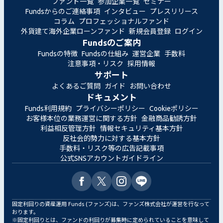
ファンド一覧
参加企業一覧
セミナー
Fundsからのご連絡事項
インタビュー
プレスリリース
コラム
プロフェッショナルファンド
外貨建て海外企業ローンファンド
新規会員登録
ログイン
Fundsのご案内
Fundsの特徴
Fundsの仕組み
運営企業
手数料
注意事項・リスク
採用情報
サポート
よくあるご質問
ガイド
お問い合わせ
ドキュメント
Funds利用規約
プライバシーポリシー
Cookieポリシー
お客様本位の業務運営に関する方針
金融商品勧誘方針
利益相反管理方針
情報セキュリティ基本方針
反社会的勢力に対する基本方針
手数料・リスク等の広告記載事項
公式SNSアカウントガイドライン
固定利回りの資産運用 Funds (ファンズ)は、ファンズ株式会社が運営を行なって
おります。
※固定利回りとは、ファンドの利回りが募集時に定められていることを意味して