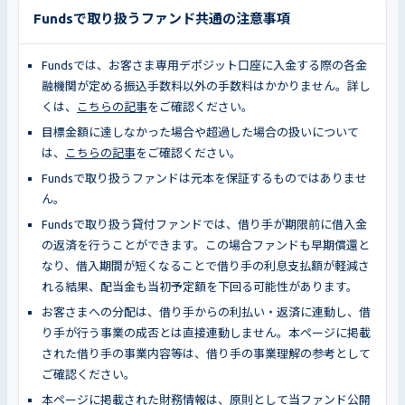
Fundsで取り扱うファンド共通の注意事項
Fundsでは、お客さま専用デポジット口座に入金する際の各金
融機関が定める振込手数料以外の手数料はかかりません。詳し
くは、
こちらの記事
をご確認ください。
目標金額に達しなかった場合や超過した場合の扱いについて
は、
こちらの記事
をご確認ください。
Fundsで取り扱うファンドは元本を保証するものではありませ
ん。
Fundsで取り扱う貸付ファンドでは、借り手が期限前に借入金
の返済を行うことができます。この場合ファンドも早期償還と
なり、借入期間が短くなることで借り手の利息支払額が軽減さ
れる結果、配当金も当初予定額を下回る可能性があります。
お客さまへの分配は、借り手からの利払い・返済に連動し、借
り手が行う事業の成否とは直接連動しません。本ページに掲載
された借り手の事業内容等は、借り手の事業理解の参考として
ご確認ください。
本ページに掲載された財務情報は、原則として当ファンド公開