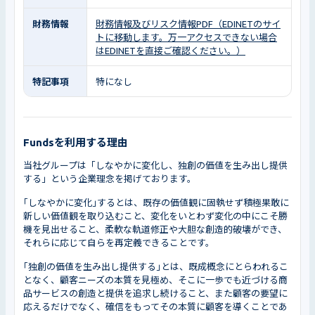
財務情報
財務情報及びリスク情報PDF（EDINETのサイ
トに移動します。万一アクセスできない場合
はEDINETを直接ご確認ください。）
特記事項
特になし
Fundsを利用する理由
当社グループは「しなやかに変化し、独創の価値を生み出し提供
する」という企業理念を掲げております。
｢しなやかに変化｣するとは、既存の価値観に固執せず積極果敢に
新しい価値観を取り込むこと、変化をいとわず変化の中にこそ勝
機を見出せること、柔軟な軌道修正や大胆な創造的破壊ができ、
それらに応じて自らを再定義できることです。
｢独創の価値を生み出し提供する｣とは、既成概念にとらわれるこ
となく、顧客ニーズの本質を見極め、そこに一歩でも近づける商
品サービスの創造と提供を追求し続けること、また顧客の要望に
応えるだけでなく、確信をもってその本質に顧客を導くことであ