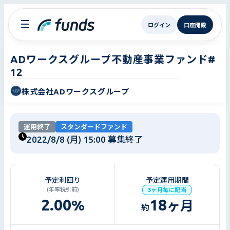
ログイン
口座開設
ADワークスグループ不動産事業ファンド#
12
株式会社ADワークスグループ
運用終了
スタンダードファンド
2022/8/8 (月) 15:00
募集終了
予定利回り
予定運用期間
(年率税引前)
3ヶ月毎に配当
2.00
18
%
ヶ月
約