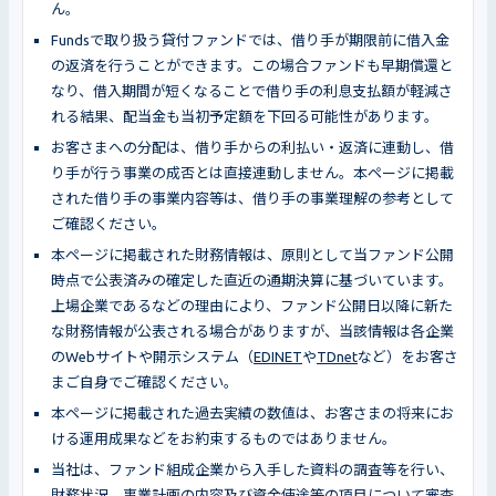
ん。
Fundsで取り扱う貸付ファンドでは、借り手が期限前に借入金
の返済を行うことができます。この場合ファンドも早期償還と
なり、借入期間が短くなることで借り手の利息支払額が軽減さ
れる結果、配当金も当初予定額を下回る可能性があります。
お客さまへの分配は、借り手からの利払い・返済に連動し、借
り手が行う事業の成否とは直接連動しません。本ページに掲載
された借り手の事業内容等は、借り手の事業理解の参考として
ご確認ください。
本ページに掲載された財務情報は、原則として当ファンド公開
時点で公表済みの確定した直近の通期決算に基づいています。
上場企業であるなどの理由により、ファンド公開日以降に新た
な財務情報が公表される場合がありますが、当該情報は各企業
のWebサイトや開示システム（
EDINET
や
TDnet
など）をお客さ
まご自身でご確認ください。
本ページに掲載された過去実績の数値は、お客さまの将来にお
ける運用成果などをお約束するものではありません。
当社は、ファンド組成企業から入手した資料の調査等を行い、
財務状況、事業計画の内容及び資金使途等の項目について審査