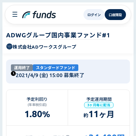
ログイン
口座開設
ADWGグループ国内事業ファンド#1
株式会社ADワークスグループ
運用終了
スタンダードファンド
2021/4/9 (金) 15:00
募集終了
予定利回り
予定運用期間
(年率税引前)
3ヶ月毎に配当
1.80
11
%
ヶ月
約