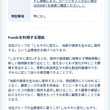
トに移動します。万一アクセスできない場合
はEDINETを直接ご確認ください。）
特記事項
特になし
Fundsを利用する理由
当社グループは「しなやかに変化し、独創の価値を生み出し提供
する」という企業理念を掲げております。
｢しなやかに変化｣するとは、既存の価値観に固執せず積極果敢に
新しい価値観を取り込むこと、変化をいとわず変化の中にこそ勝
機を見出せること、柔軟な軌道修正や大胆な創造的破壊ができ、
それらに応じて自らを再定義できることです。
｢独創の価値を生み出し提供する｣とは、既成概念にとらわれるこ
となく、顧客ニーズの本質を見極め、そこに一歩でも近づける商
品サービスの創造と提供を追求し続けること、また顧客の要望に
応えるだけでなく、確信をもってその本質に顧客を導くことであ
ります。
当社グループが企業理念に謳うこの｢しなやかに変化しながら、