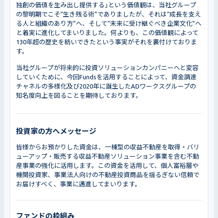
独創の価値を生み出し提供する｣という価値観は、当社グループ
の黎明期でこそ“生き残る術”でありましたが、それは“成長を支え
る人と組織のあり方”へ、そして“未来に受け継ぐべき企業文化”へ
と着実に進化してまいりました。何よりも、この価値観によって
130年超の歴史を紡いできたという事実がそれを裏付けておりま
す。
当社グループが将来的に投資ソリューションカンパニーへと変容
していくために、今回Fundsを活用することによって、資金調達
チャネルの多様化及び2020年に誕生したADワークスグループの
知名度向上を図ることを期待しております。
投資家の方へメッセージ
皆様からお預かりした資金は、一棟型の収益不動産を取得・バリ
ューアップ・販売する収益不動産ソリューション事業を含む不動
産事業の強化に活用します。この資金を活用して、個人富裕層や
機関投資家、事業法人向けの不動産投資商品を揺るぎない信頼で
お届けすべく、事業に邁進してまいります。
ファンドの枠組み