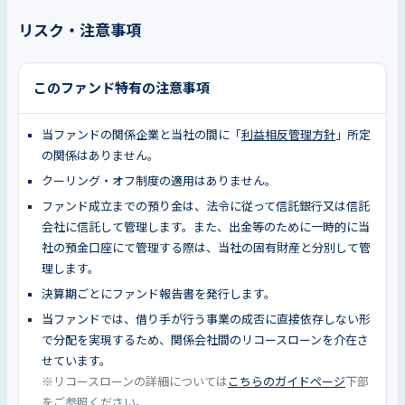
リスク・注意事項
このファンド特有の注意事項
当ファンドの関係企業と当社の間に「
利益相反管理方針
」所定
の関係はありません。
クーリング・オフ制度の適用はありません。
ファンド成立までの預り金は、法令に従って信託銀行又は信託
会社に信託して管理します。また、出金等のために一時的に当
社の預金口座にて管理する際は、当社の固有財産と分別して管
理します。
決算期ごとにファンド報告書を発行します。
当ファンドでは、借り手が行う事業の成否に直接依存しない形
で分配を実現するため、関係会社間のリコースローンを介在さ
せています。
※リコースローンの詳細については
こちらのガイドページ
下部
をご参照ください。