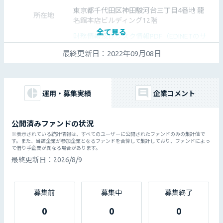
東京都千代田区神田駿河台三丁目4番地 龍
所在地
名館本店ビルディング12階
全て見る
財務情報及びリスク情報PDF（EDINETのサ
財務情報
イトに移動します。万一アクセスできない
最終更新日：
2022年09月08日
場合はEDINETを直接ご確認ください。）
https://www.3-ize.jp/
Webサイト
特記事項
特に無し
運用・募集実績
企業コメント
公開済みファンドの状況
※表示されている統計情報は、すべてのユーザーに公開されたファンドのみの集計値で
す。また、当該企業が参加企業となるファンドを合算して集計しており、ファンドによっ
て借り手企業が異なる場合があります。
最終更新日：
2026/8/9
募集前
募集中
募集終了
0
0
0