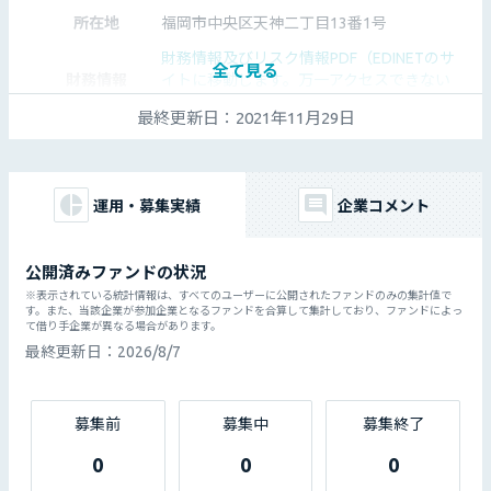
所在地
福岡市中央区天神二丁目13番1号
財務情報及びリスク情報PDF（EDINETのサ
全て見る
財務情報
イトに移動します。万一アクセスできない
場合はEDINETを直接ご確認ください。）
最終更新日：
2021年11月29日
https://www.fukuokabank.co.jp/
Webサイト
東証1部上場の株式会社ふくおかフィナン
特記事項
シャルグループ傘下
運用・募集実績
企業コメント
公開済みファンドの状況
※表示されている統計情報は、すべてのユーザーに公開されたファンドのみの集計値で
す。また、当該企業が参加企業となるファンドを合算して集計しており、ファンドによっ
て借り手企業が異なる場合があります。
最終更新日：
2026/8/7
募集前
募集中
募集終了
0
0
0